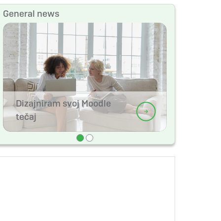
General news
Dizajniram svoj Moodle
tečaj